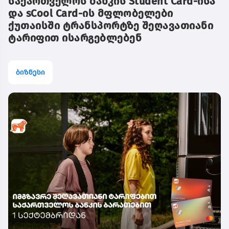
საქართველოს ბანკის Student Card-ისა
და sCool Card-ის მფლობელები
ქუთაისში ტრანსპორტზე შეღავათიანი
ტარიფით ისარგებლებენ
ბიზნესი