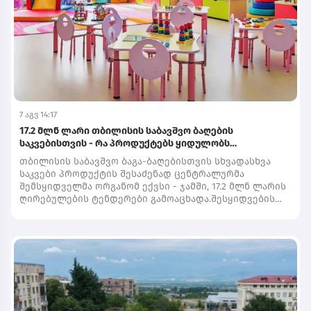
ნიტრატები კანონმდებლობით დადგენილ ნორმას
(საზამთრო-60 მგ.კგ ნესვი-90 მგ.კგ) არ
აღემატებასეზონის გათვალისწინებით,სურსათის
ეროვნული სააგენტო ბაზარზე ბაღჩეული კულტურების
კვლევას რეგულარულად ჩაატარებს“, - ნათქვამია სეს-
ის ინფორმაციაში.
7 აგვ 14:17
17.2 მლნ ლარი თბილისის საბავშვო ბაღების
საკვებისთვის - რა პროდუქტებს ყიდულობს
სახელმწიფო
თბილისის საბავშვო ბაგა-ბაღებისთვის სხვადასხვა
საკვები პროდუქტის შესაძენად ცენტრალურმა
შემსყიდველმა ორგანომ ექვსი - ჯამში, 17.2 მლნ ლარის
ღირებულების ტენდერები გამოაცხადა.შესყიდვების
ჩამონათვალშია: საქონლისა და ქათმის ხორცი,
ორაგულის ფილე, იმერული ყველი, მაკარონი, ხილფაფა
და სხვა პროდუქტები.შესყიდვების სააგენტოს
ვებგვერდზე გამოქვეყნებული სატენდერო
დოკუმენტაციის მიხედვით, პროდუქტებზე მოთხოვნები
მხოლოდ რაოდენობასა და მიწოდების პირობებს არ
მოიცავს - დოკუმენტებში დეტალურად არის გაწერილი,
როგორი შემადგენლობის, ხარისხისა და