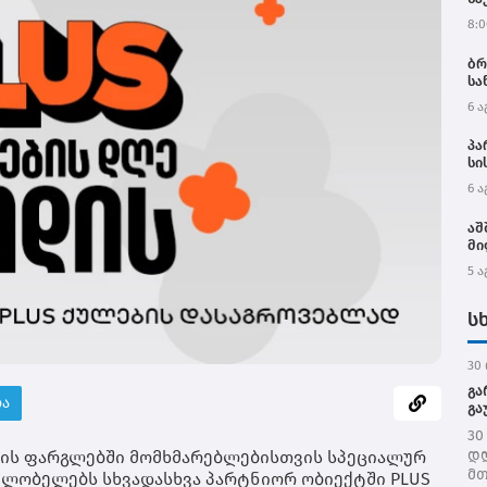
ოკ
8:0
ბრ
სა
6 ა
პა
სი
ოფ
6 ა
აღ
და
აშ
მი
5 ა
ს
30 
გა
ბა
გა
30
დღ
ღის ფარგლებში მომხმარებლებისთვის სპეციალურ
მთ
მფლობელებს სხვადასხვა პარტნიორ ობიექტში PLUS