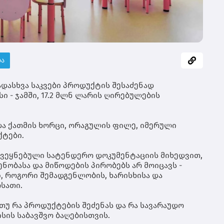
ტრ
გრ
ღა
სა
გუ
შე
გრ
შვ
იქ
უზ
ღა
პა
მზ
ბი
მო
ბა
კო
და
მხ
ტე
სა
ადასხვა საკვები პროდუქტის შესაძენად
ღა
მო
 - ჯამში, 17.2 მლნ ლარის ღირებულების
თუ
შე
და
და ქათმის ხორცი, ორაგულის ფილე, იმერული
მი
ქტები.
მი
მა
გრ
ქვეყნებული სატენდერო დოკუმენტაციის მიხედვით,
წყ
ბასა და მიწოდების პირობებს არ მოიცავს -
არ
 როგორი შემადგენლობის, ხარისხისა და
და
სათი.
ფა
პა
თუ რა პროდუქტების შეძენას და რა სავარაუდო
რო
ის საბავშვო ბაღებისთვის.
ექ