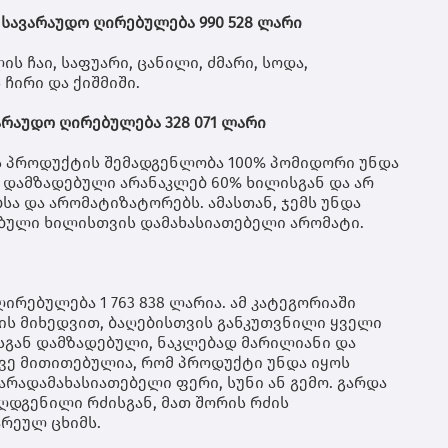
მე
ს სავარაუდო ღირებულება 990 528 ლარი
ჰუ
კო
თუ
ის ჩაი, საფუარი, ცანილი, ძმარი, სოდა,
სა
ჩირი და ქიშმიში.
იყ
რე
არაუდო ღირებულება 328 071 ლარი
სა
ჯე
ს პროდუქტის შემადგენლობა 100% პომიდორი უნდა
და
ოს დამზადებული არანაკლებ 60% ხილისგან და არ
კი
სა და არომატიზატორებს. ამასთან, ჯემს უნდა
დე
მა
ბული ხილისთვის დამახასიათებელი არომატი.
სა
გა
და
შე
ირებულება 1 763 838 ლარია. ამ კატეგორიაში
მო
ს მიხედვით, ბაღებისთვის განკუთვნილი ყველი
შე
ისგან დამზადებული, ნაკლებად მარილიანი და
ფი
ევე მითითებულია, რომ პროდუქტი უნდა იყოს
სა
არადამახასიათებელი ფერი, სუნი ან გემო. გარდა
უზ
მო
აღდგენილი რძისგან, მათ შორის რძის
პო
არეულ ცხიმს.
ას