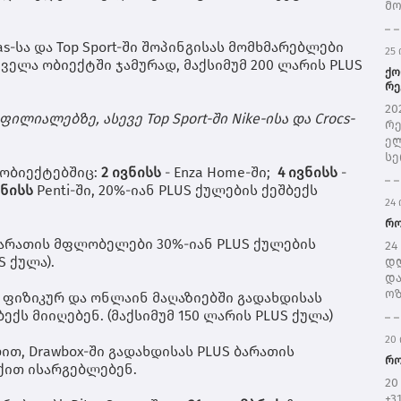
მო
ჩრ
შე
das-სა და Top Sport-ში შოპინგისას მომხმარებლები
25 
ნი
ყველა ობიექტში ჯამურად, მაქსიმუმ 200 ლარის PLUS
შე
ქო
წყ
რე
სე
მთ
20
ფილიალებზე, ასევე Top Sport-ში Nike-ისა და Crocs-
პრ
რე
(ს
ელ
ერ
სე
 ობიექტებშიც:
2 ივნისს
- Enza Home-ში;
4 ივნისს
-
სწ
ვნისს
Penti-ში, 20%-იან PLUS ქულების ქეშბექს
იუ
24 
ივ
და
რო
შე
 ბარათის მფლობელები 30%-იან PLUS ქულების
24
რე
S ქულა).
დღ
ელ
და
შე
ოზ
ს ფიზიკურ და ონლაინ მაღაზიებში გადახდისას
წე
ღა
ექს მიიღებენ. (მაქსიმუმ 150 ლარის PLUS ქულა)
და
წვ
გა
20 
გრ
თ, Drawbox-ში გადახდისას PLUS ბარათის
ელ
და
რო
რა
ქით ისარგებლებენ.
გრ
წლ
20
მო
ს“
+3