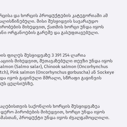
მი
ცი
იყ
ცისა და ხორცის პროდუქტების კატეგორიაში ამ
ათ
ალისწინებული. მისი შესყიდვის სავარაუდო
კო
პირობების მიხედვით, ქათმის ხორცი უნდა იყოს
თი
განი ორგანოების გარეშე და გასუფთავებული.
რო
მხ
მო
იქ
ეკ
ს ფილეს შესყიდვაზე 3 391 254 ლარია
ზრ
ციის მიხედვით, შეთავაზებული თევზი უნდა იყოს
ბი
lmon (Salmo salar), Chinook salmon (Oncorhynchus
მო
tch), Pink salmon (Oncorhynchus gorbuscha) ან Sockeye
და
უნდა იყოს გაყინული მშრალი, სწრაფი გაყინვის
სა
დუს ცელსიუსზე.
რე
20
შე
ალ
რე
ბაღებისთვის საქონლის ხორცის შესყიდვაზეა
გა
ენდერო პირობების მიხედვით, ხორცი უნდა იყოს
. ამასთან, პროდუქტი უნდა იყოს ძვალგამოცლილი.