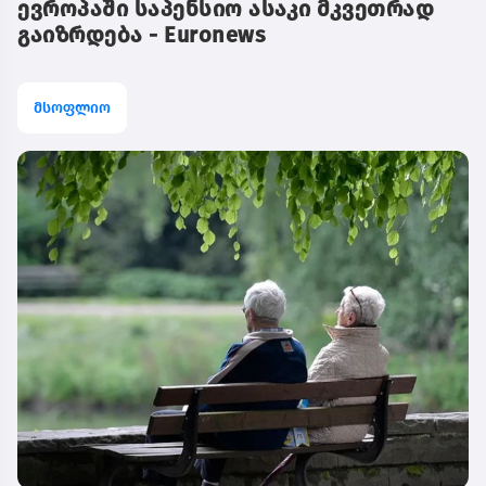
ევროპაში საპენსიო ასაკი მკვეთრად
გაიზრდება - Euronews
მსოფლიო