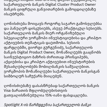
საქართველოს
ბანკის
Digital Cluster Product Owner
ბანკის
ციფრული
განვითარების
გამოცდილებაზე
ისაუბრებს
.
ღონისძიება
მოიცავს
როგორც
საჯარო
გამოსვლებსა
და პანელურ დისკუსიებს
,
ასევე
პრაქტიკულ
სესიებს
.
საქართველოს
ბანკის
მიერ
ორგანიზებული
სპეციალური
ვორკშოპი
ინვესტიციებისა
და
კრიპტო
აქტივების
თემატიკას დაეთმობა
.
სესიის
ფარგლებში,
გიორგი
გურგენიძე
, საქართველოს
ბანკის Digital Product Owner,
მონაწილეებს
გააცნობს
საინვესტიციო
ბაზრის
ძირითად
პრინციპებს
,
აქციებისა
და
კრიპტო
აქტივებით ინვესტირების
შესაძლებლობებს
მობილბანკის
საშუალებით
.
ვორკშოპის მონაწილეები საქართველოს ბანკისგან
სიმბოლურ საჩუქარს მიიღებენ.
ღონისძიებაზე
დასასწრებად საქართველოს
ბანკის
Visa
ბარათის
მფლობელებისთვის
გათვალისწინებულია
15%-
იანი
ფასდაკლება
.
Spotlight X-ის წარმდგენია საქართველოს ბანკი