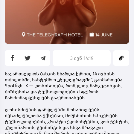
3 ივნ 14:19
საქართველოს
ბანკის
მხარდაჭერით
, 14
ივნისს
თბილისში
,
სასტუმრო
„
ტელეგრაფში
“,
გაიმართება
Spotlight X —
ღონისძიება
,
რომელიც
მარკეტინგის
,
ბიზნესისა
და
ტექნოლოგიების
სფეროს
წარმომადგენლებს
გააერთიანებს
.
ღონისძიების
ფარგლებში
მონაწილეებს
შესაძლებლობა
ექნებათ,
მოუსმინონ
სპიკერებს
ტექნოლოგიების
,
კრიპტო
ეკოსისტემის
,
კონტენტის,
კულინარიის, გეიმინგის
და სხვა მრავალი
ინდუსტრიიდან. მათ შორის, დავით
ღვედაშვილი
,