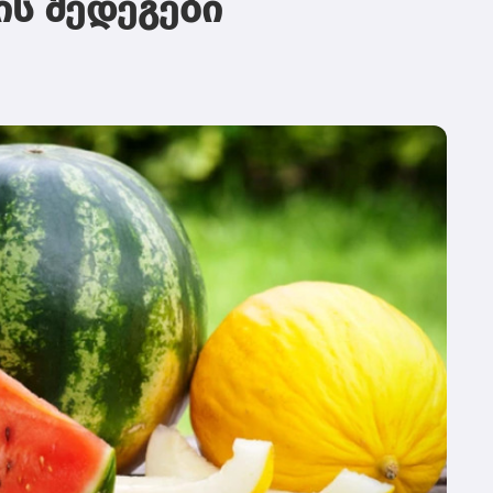
ის შედეგები
მე
ჰუ
კო
თუ
სა
იყ
რე
სა
ჯე
და
კი
დე
მა
სა
გა
და
შე
მო
შე
ფი
სა
უზ
მო
პო
ას