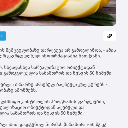
მი
ცი
იყ
ათ
კო
თი
რო
ბა
მხ
მო
იქ
ის შემცველობაზე დარღვევა არ გამოვლინდა, - ამის
ეკ
იერ გავრცელებულ ინფორმაციაშია ნათქვამი.
ზრ
ბი
თ, სხვადასხვა სარეალიზაციო ობიექტიდან
მო
გამოკვლეულია საზამთროს და ნესვის 50 ნიმუში.
და
სა
რე
რებლო ბაზარზე არსებულ ბაღჩეულ კულტურებს -
20
ობაზე ამოწმებს.
შე
ალ
ხელმწიფო კონტროლის პროგრამის ფარგლებში,
რე
არეალიზაციო ობიექტიდან აღებული და
გა
ა საზამთროს და ნესვის 50 ნიმუში.
ბლობით დადგენილ ნორმას (საზამთრო-60 მგ.კგ