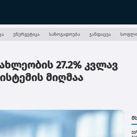
კა
ენერგეტიკა
საზოგადოება
ჯანდაცვა
სოფლი
ხლეობის 27.2% კვლავ
ისტემის მიღმაა
მ
ევ
გა