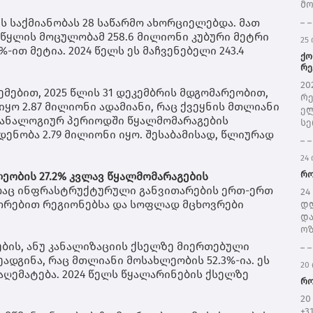
მო
ჩრ
 საქმიანობას 28 საწარმო ახორციელებდა. მათ
შე
წყლის მოცულობამ 258.6 მილიონი კუბური მეტრი
25 
ნი
%-ით მეტია. 2024 წელს ეს მაჩვენებელი 243.4
შე
ქო
წყ
რე
სე
მთ
20
მებით, 2025 წლის 31 დეკემბრის მდგომარეობით,
პრ
რე
(ს
ყო 2.87 მილიონი ადამიანი, რაც ქვეყნის მთლიანი
ელ
ერ
ს ანალოგიურ პერიოდში წყალმომარაგების
სე
ენობა 2.79 მილიონი იყო. შესაბამისად, წლიურად
სწ
იუ
24 
ივ
და
რო
ობის 27.2% კვლავ წყალმომარაგების
შე
 რაც ინფრასტრუქტურული განვითარების ერთ-ერთ
24
რე
უთრებით რეგიონებსა და სოფლად მცხოვრები
დღ
ელ
და
შე
ოზ
წე
ღა
ების, ანუ კანალიზაციის ქსელზე მიერთებული
და
წვ
ადგინა, რაც მთლიანი მოსახლეობის 52.3%-ია. ეს
გა
20 
გრ
 აღემატება. 2024 წელს წყალარინების ქსელზე
ელ
და
რო
რა
გრ
წლ
20
მო
ს“
+3