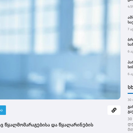
4:5
აშ
სა
ოკ
7 ა
ბრ
სა
6 ა
პა
სი
ოფ
6 ა
აღ
და
ს
30 
გა
ბა
გა
30
დღ
ვ წყალმომარაგებისა და წყალარინების
მთ