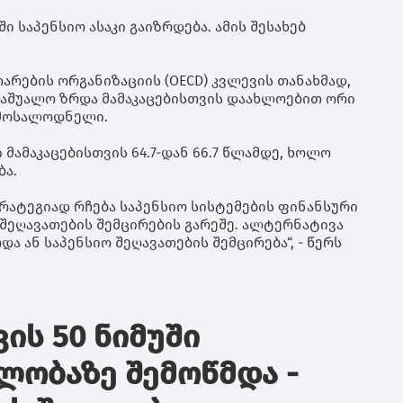
ტრ
გრ
ღა
სა
გუ
 საპენსიო ასაკი გაიზრდება. ამის შესახებ
შე
გრ
შვ
იქ
უზ
ღა
რების ორგანიზაციის (OECD) კვლევის თანახმად,
პა
მზ
 საშუალო ზრდა მამაკაცებისთვის დაახლოებით ორი
ბი
მო
კო
 მოსალოდნელი.
და
მხ
ტე
სა
ი მამაკაცებისთვის 64.7-დან 66.7 წლამდე, ხოლო
ღა
მო
ბა.
თუ
შე
ტრატეგიად რჩება საპენსიო სისტემების ფინანსური
და
ეღავათების შემცირების გარეშე. ალტერნატივა
მი
ა ან საპენსიო შეღავათების შემცირება“, - წერს
მი
მა
გრ
წყ
არ
და
ის 50 ნიმუში
ფა
პა
ლობაზე შემოწმდა -
რო
ექ