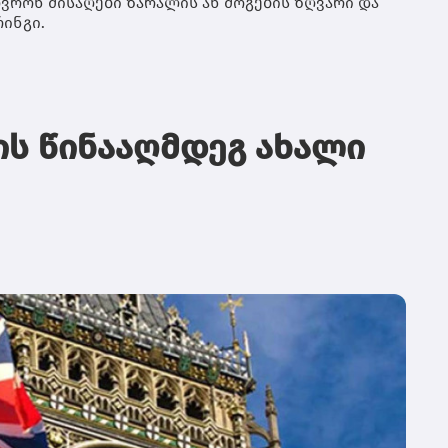
ვრონ მისაღები ზარალის ან მოგების ზღვარი და
მე
ინგი.
ჰუ
კო
თუ
სა
იყ
რე
სა
ს წინააღმდეგ ახალი
ჯე
და
კი
დე
მა
სა
გა
და
შე
მო
შე
ფი
სა
უზ
მო
პო
ას