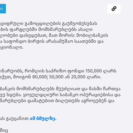
გრ
დღ
ად
და
და
ღა
ბა
გა
ჰა
+2
იქ
ონ
+1
და
+1
მო
ამ
 ციფრული გამოცდილების გაუმჯობესებას
მო
წვ
სც
გრ
გრ
ების ფარგლებში მომხმარებლებს ახალი
გა
ოფ
ტე
გრ
გრ
ობები დახვდებათ, მათ შორის: მობილბანკის
მა
ნა
მო
ნა
ა საფონდო ბირჟის არასამუშაო საათებში და
და
კი
გრ
ღა
ქციონალი.
ოფ
ხა
ბა
გუ
თუ
ტე
ღა
გრ
პრ
იქ
ელ
გრ
მგ
და
გა
და
დგ
თე
დინარეობს, რომლის საპრიზო ფონდი 150,000 ლარს
და
მ
სა
და
თ, მოიგონ 80,000; 50,000 ან 20,000 ლარი.
მო
ხა
შე
ნა
იქ
მო
და
დღ
და
და
ბანკის მომხმარებლებს შეუძლიათ და მასში ჩართვა
სა
და
მო
ელ
ვე ხდება. ყოველდღიური საბანკო ოპერაციებისა და
შე
მო
და
გრ
ხმარებლები დამატებით ბილეთებს აგროვებენ და
გა
მო
გრ
კო
და
გრ
შე
მო
ტე
რე
მო
ას გაეცანით
ამ ბმულზე.
იქ
ად
და
უნ
სე
ხა
ბშიც
ნა