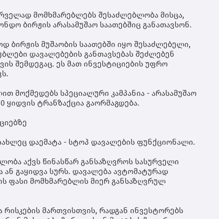
ტრ
გრ
ღა
სა
გუ
ირველად მომხმარებლებს შესაძლებლობა მისცა,
შე
გრ
ონდო ბირჟის არასამუშაო საათებშიც განათავსონ.
შვ
იქ
უზ
ღა
დ ბირჟის მუშაობის საათებში იყო შესაძლებელი,
პა
მზ
ებლები დავალებების განთავსებას შეძლებენ
ბი
მო
კო
ვის შემდეგაც. ეს მათ ინვესტიციების უფრო
და
მხ
ს.
ტე
სა
ღა
მო
ლით მოქმედებს სპეციალური კამპანია - არასამუშაო
თუ
0 ყიდვის ტრანზაქცია გაორმაგდება.
შე
და
ციებზე
მი
მი
იახლეც დაემატა - სტოპ დავალების ფუნქციონალი.
მა
გრ
წყ
ლობა აქვს წინასწარ განსაზღვროს სასურველი
არ
 ან გაყიდვა სურს. დავალება ავტომატურად
და
იის ფასი მომხმარებლის მიერ განსაზღვრულ
ფა
პა
რო
 რისკების მართვისთვის, რადგან ინვესტორებს
ექ