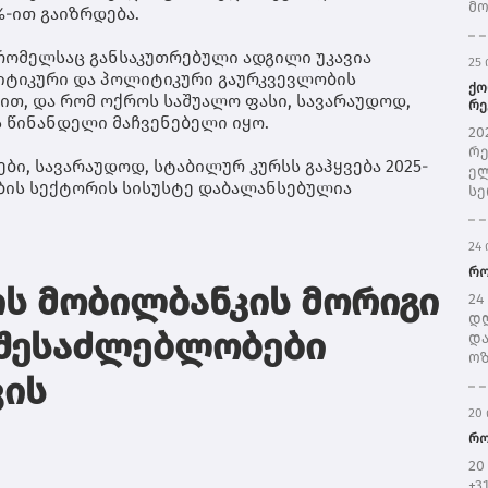
მო
%-ით გაიზრდება.
ჩრ
შე
 რომელსაც განსაკუთრებული ადგილი უკავია
25 
ნი
იტიკური და პოლიტიკური გაურკვევლობის
შე
ქო
თ, და რომ ოქროს საშუალო ფასი, სავარაუდოდ,
წყ
რე
ს წინანდელი მაჩვენებელი იყო.
სე
მთ
20
პრ
რე
(ს
ი, სავარაუდოდ, სტაბილურ კურსს გაჰყვება 2025-
ელ
ერ
ების სექტორის სისუსტე დაბალანსებულია
სე
სწ
იუ
24 
ივ
და
რო
ს მობილბანკის მორიგი
შე
24
რე
დღ
ელ
 შესაძლებლობები
და
შე
ოზ
წე
ღა
ის
და
წვ
გა
20 
გრ
ელ
და
რო
რა
გრ
წლ
20
მო
ს“
+3