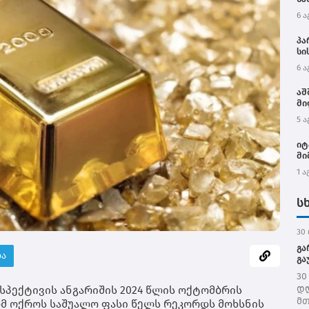
6 ა
პა
სი
ოფ
6 ა
აღ
და
აშ
მი
5 ა
იტ
მი
1 ა
ს
30 
გა
ბა
გა
30
დღ
სპექტივის ანგარიშის 2024 წლის ოქტომბრის
მთ
მ ოქროს საშუალო ფასი წელს რეკორდს მოხსნის