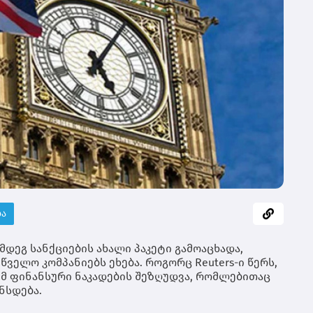
მი
ცი
იყ
ათ
კო
თი
რო
მხ
მო
იქ
ეკ
ზრ
ბი
მო
და
სა
რე
ბა
20
შე
ალ
დეგ სანქციების ახალი პაკეტი გამოაცხადა,
რე
წველო კომპანიებს ეხება. როგორც Reuters-ი წერს,
გა
იმ ფინანსური ნაკადების შეზღუდვა, რომლებითაც
ნსდება.