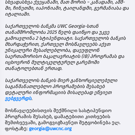
სხვადასხვა
ქვეყანაში
,
მათ
შორის
−
კანადაში
,
აშშ
-
ში
,
ჩინეთში
,
იაპონიაში
,
ტაილანდში
,
გერმანიასა
და
იტალიაში
.
საქართველოს
ბანკმა
UWC Georgia-
სთან
თანამშრომლობა
2025
წელს
დაიწყო
და
უკვე
გამოავლინა
2
სტიპენდიატი
.
საქართველოს
ბანკის
მხარდაჭერით
,
ქართველ
მოსწავლეებს
აქვთ
უნიკალური
შესაძლებლობა
,
დაეუფლონ
საერთაშორისო
ბაკალავრიატის
(IB)
პროგრამას
და
იცხოვრონ
მულტიკულტურულ
გარემოში
თანატოლებთან
ერთად
.
საქართველოს
ბანკის
მიერ
განხორციელებული
საგანმანათლებლო
პროგრამების
შესახებ
დეტალური
ინფორმაციის
მისაღებად
ეწვიეთ
ვებგვერდს
.
მოსწავლეებისთვის
შექმნილი
სასტიპენდიო
პროგრამის
შესახებ
,
დამატებითი
კითხვების
შემთხვევაში
,
გამოგვიგზავნეთ
შეტყობინება
ელ
.
ფოსტაზე
:
georgia@uwcnc.org