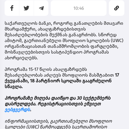
10:46
საქართველოს
ბანკი
,
როგორც
განათლების
მთავარი
მხარდამჭერი
,
ახალგაზრდებისთვის
შესაძლებლობების
შექმნას
განაგრძობს
.
სწორედ
ამიტომ
,
გაერთიანებული
მსოფლიო
სკოლების
(UWC)
ორგანიზაციასთან
თანამშრომლობის
ფარგლებში
,
მოსწავლეებისთვის
სასტიპენდიო
პროგრამას
ახორციელებს
.
პროგრამა
15-17
წლის
ახალგაზრდებს
შესაძლებლობას
აძლევს
მსოფლიოს
მასშტაბით
17
ქვეყანაში
, 18
პარტნიორ
სკოლაში
გააგრძელონ
სწავლა
.
პროგრამაზე
მიღება
დაიწყო
და
30
სექტემბერს
დასრულდება
.
რეგისტრაციისთვის
ეწვიეთ
ვებგვერდს
.
ინფორმაციისთვის
,
გაერთიანებული
მსოფლიო
სკოლები
(UWC)
წარმოადგენს
საერთაშორისო