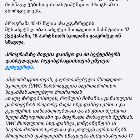
მოსწავლეებისთვის
სასტიპენდიო
პროგრამას
ახორციელებს
.
პროგრამა
15-17
წლის
ახალგაზრდებს
შესაძლებლობას
აძლევს
მსოფლიოს
მასშტაბით
17
ქვეყანაში
, 18
პარტნიორ
სკოლაში
გააგრძელონ
სწავლა
.
პროგრამაზე
მიღება
დაიწყო
და
30
სექტემბერს
დასრულდება
.
რეგისტრაციისთვის
ეწვიეთ
ვებგვერდს
.
ინფორმაციისთვის
,
გაერთიანებული
მსოფლიო
სკოლები
(UWC)
წარმოადგენს
საერთაშორისო
საგანმანათლებლო
მოძრაობას
ახალგაზრდებისთვის
,
რომლის
მიზანია
,
განათლება
გამოიყენოს
როგორც
ძალა
სხვადასხვა
ერისა
და
კულტურის
დასაახლოებლად
და
ამ
გზით
შეუწყოს
ხელი
მშვიდობიანი
და
მდგრადი
მომავლის
შექმნას
.
UWC
მსოფლიოს
სხვადასხვა
კონტინენტის
18
საერთაშორისო
სკოლასა
და
კოლეჯს
აერთიანებს
.
პროგრამის
ფარგლებში
სწავლება
მიმდინარეობს
17