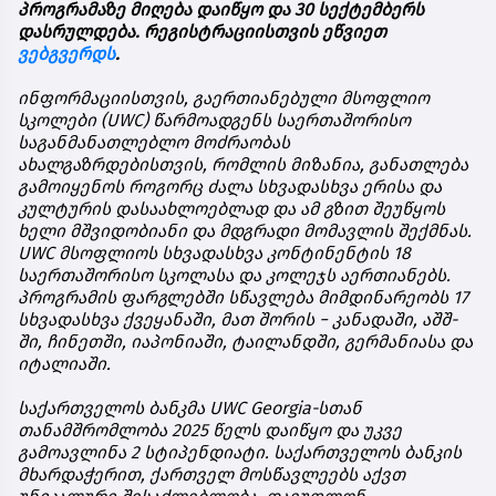
პროგრამაზე
მიღება
დაიწყო
და
30
სექტემბერს
დასრულდება
.
რეგისტრაციისთვის
ეწვიეთ
ვებგვერდს
.
ინფორმაციისთვის
,
გაერთიანებული
მსოფლიო
სკოლები
(UWC)
წარმოადგენს
საერთაშორისო
საგანმანათლებლო
მოძრაობას
ახალგაზრდებისთვის
,
რომლის
მიზანია
,
განათლება
გამოიყენოს
როგორც
ძალა
სხვადასხვა
ერისა
და
კულტურის
დასაახლოებლად
და
ამ
გზით
შეუწყოს
ხელი
მშვიდობიანი
და
მდგრადი
მომავლის
შექმნას
.
UWC
მსოფლიოს
სხვადასხვა
კონტინენტის
18
საერთაშორისო
სკოლასა
და
კოლეჯს
აერთიანებს
.
პროგრამის
ფარგლებში
სწავლება
მიმდინარეობს
17
სხვადასხვა
ქვეყანაში
,
მათ
შორის
−
კანადაში
,
აშშ
-
ში
,
ჩინეთში
,
იაპონიაში
,
ტაილანდში
,
გერმანიასა
და
იტალიაში
.
საქართველოს
ბანკმა
UWC Georgia-
სთან
თანამშრომლობა
2025
წელს
დაიწყო
და
უკვე
გამოავლინა
2
სტიპენდიატი
.
საქართველოს
ბანკის
მხარდაჭერით
,
ქართველ
მოსწავლეებს
აქვთ