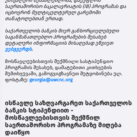
უნიკალური
შესაძლებლობა
,
დაეუფლონ
საერთაშორისო
ბაკალავრიატის
(IB)
პროგრამას
და
იცხოვრონ
მულტიკულტურულ
გარემოში
თანატოლებთან
ერთად
.
საქართველოს
ბანკის
მიერ
განხორციელებული
საგანმანათლებლო
პროგრამების
შესახებ
დეტალური
ინფორმაციის
მისაღებად
ეწვიეთ
ვებგვერდს
.
მოსწავლეებისთვის
შექმნილი
სასტიპენდიო
პროგრამის
შესახებ
,
დამატებითი
კითხვების
შემთხვევაში
,
გამოგვიგზავნეთ
შეტყობინება
ელ
.
ფოსტაზე
:
georgia@uwcnc.org
ისწავლე საზღვარგარეთ საქართველოს
ბანკის სტიპენდიით -
მოსწავლეებისთვის შექმნილ
საერთაშორისო პროგრამაზე მიღება
დაიწყო