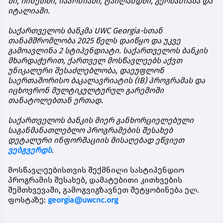
ში
,
ჩინეთში
,
იაპონიაში
,
ტაილანდში
,
გერმანიასა
და
იტალიაში
.
საქართველოს
ბანკმა
UWC Georgia-
სთან
თანამშრომლობა
2025
წელს
დაიწყო
და
უკვე
გამოავლინა
2
სტიპენდიატი
.
საქართველოს
ბანკის
მხარდაჭერით
,
ქართველ
მოსწავლეებს
აქვთ
უნიკალური
შესაძლებლობა
,
დაეუფლონ
საერთაშორისო
ბაკალავრიატის
(IB)
პროგრამას
და
იცხოვრონ
მულტიკულტურულ
გარემოში
თანატოლებთან
ერთად
.
საქართველოს
ბანკის
მიერ
განხორციელებული
საგანმანათლებლო
პროგრამების
შესახებ
დეტალური
ინფორმაციის
მისაღებად
ეწვიეთ
ვებგვერდს
.
მოსწავლეებისთვის
შექმნილი
სასტიპენდიო
პროგრამის
შესახებ
,
დამატებითი
კითხვების
შემთხვევაში
,
გამოგვიგზავნეთ
შეტყობინება
ელ
.
ფოსტაზე
:
georgia@uwcnc.org