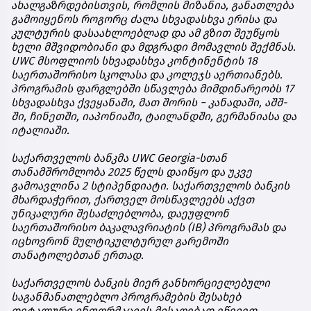
ახალგაზრდებისთვის
,
რომლის
მიზანია
,
განათლება
გამოიყენოს
როგორც
ძალა
სხვადასხვა
ერისა
და
კულტურის
დასაახლოებლად
და
ამ
გზით
შეუწყოს
ხელი
მშვიდობიანი
და
მდგრადი
მომავლის
შექმნას
.
UWC
მსოფლიოს
სხვადასხვა
კონტინენტის
18
საერთაშორისო
სკოლასა
და
კოლეჯს
აერთიანებს
.
პროგრამის
ფარგლებში
სწავლება
მიმდინარეობს
17
სხვადასხვა
ქვეყანაში
,
მათ
შორის
−
კანადაში
,
აშშ
-
ში
,
ჩინეთში
,
იაპონიაში
,
ტაილანდში
,
გერმანიასა
და
იტალიაში
.
საქართველოს
ბანკმა
UWC Georgia-
სთან
თანამშრომლობა
2025
წელს
დაიწყო
და
უკვე
გამოავლინა
2
სტიპენდიატი
.
საქართველოს
ბანკის
მხარდაჭერით
,
ქართველ
მოსწავლეებს
აქვთ
უნიკალური
შესაძლებლობა
,
დაეუფლონ
საერთაშორისო
ბაკალავრიატის
(IB)
პროგრამას
და
იცხოვრონ
მულტიკულტურულ
გარემოში
თანატოლებთან
ერთად
.
საქართველოს
ბანკის
მიერ
განხორციელებული
საგანმანათლებლო
პროგრამების
შესახებ
დეტალური
ინფორმაციის
მისაღებად
ეწვიეთ