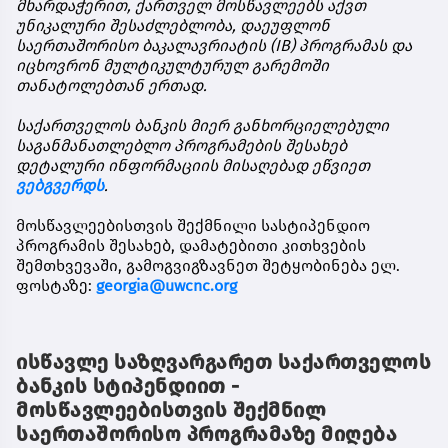
მხარდაჭერით
,
ქართველ
მოსწავლეებს
აქვთ
უნიკალური
შესაძლებლობა
,
დაეუფლონ
საერთაშორისო
ბაკალავრიატის
(IB)
პროგრამას
და
იცხოვრონ
მულტიკულტურულ
გარემოში
თანატოლებთან
ერთად
.
საქართველოს
ბანკის
მიერ
განხორციელებული
საგანმანათლებლო
პროგრამების
შესახებ
დეტალური
ინფორმაციის
მისაღებად
ეწვიეთ
ვებგვერდს
.
მოსწავლეებისთვის
შექმნილი
სასტიპენდიო
პროგრამის
შესახებ
,
დამატებითი
კითხვების
შემთხვევაში
,
გამოგვიგზავნეთ
შეტყობინება
ელ
.
ფოსტაზე
:
georgia@uwcnc.org
ისწავლე საზღვარგარეთ საქართველოს
ბანკის სტიპენდიით -
მოსწავლეებისთვის შექმნილ
საერთაშორისო პროგრამაზე მიღება