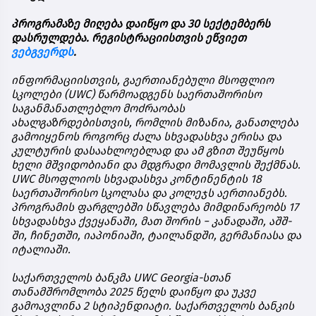
პროგრამაზე
მიღება
დაიწყო
და
30
სექტემბერს
დასრულდება
.
რეგისტრაციისთვის
ეწვიეთ
ვებგვერდს
.
ინფორმაციისთვის
,
გაერთიანებული
მსოფლიო
სკოლები
(UWC)
წარმოადგენს
საერთაშორისო
საგანმანათლებლო
მოძრაობას
ახალგაზრდებისთვის
,
რომლის
მიზანია
,
განათლება
გამოიყენოს
როგორც
ძალა
სხვადასხვა
ერისა
და
კულტურის
დასაახლოებლად
და
ამ
გზით
შეუწყოს
ხელი
მშვიდობიანი
და
მდგრადი
მომავლის
შექმნას
.
UWC
მსოფლიოს
სხვადასხვა
კონტინენტის
18
საერთაშორისო
სკოლასა
და
კოლეჯს
აერთიანებს
.
პროგრამის
ფარგლებში
სწავლება
მიმდინარეობს
17
სხვადასხვა
ქვეყანაში
,
მათ
შორის
−
კანადაში
,
აშშ
-
ში
,
ჩინეთში
,
იაპონიაში
,
ტაილანდში
,
გერმანიასა
და
იტალიაში
.
საქართველოს
ბანკმა
UWC Georgia-
სთან
თანამშრომლობა
2025
წელს
დაიწყო
და
უკვე
გამოავლინა
2
სტიპენდიატი
.
საქართველოს
ბანკის