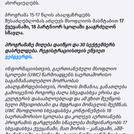
ახორციელებს
.
პროგრამა
15-17
წლის
ახალგაზრდებს
შესაძლებლობას
აძლევს
მსოფლიოს
მასშტაბით
17
ქვეყანაში
, 18
პარტნიორ
სკოლაში
გააგრძელონ
სწავლა
.
პროგრამაზე
მიღება
დაიწყო
და
30
სექტემბერს
დასრულდება
.
რეგისტრაციისთვის
ეწვიეთ
ვებგვერდს
.
ინფორმაციისთვის
,
გაერთიანებული
მსოფლიო
სკოლები
(UWC)
წარმოადგენს
საერთაშორისო
საგანმანათლებლო
მოძრაობას
ახალგაზრდებისთვის
,
რომლის
მიზანია
,
განათლება
გამოიყენოს
როგორც
ძალა
სხვადასხვა
ერისა
და
კულტურის
დასაახლოებლად
და
ამ
გზით
შეუწყოს
ხელი
მშვიდობიანი
და
მდგრადი
მომავლის
შექმნას
.
UWC
მსოფლიოს
სხვადასხვა
კონტინენტის
18
საერთაშორისო
სკოლასა
და
კოლეჯს
აერთიანებს
.
პროგრამის
ფარგლებში
სწავლება
მიმდინარეობს
17
სხვადასხვა
ქვეყანაში
,
მათ
შორის
−
კანადაში
,
აშშ
-