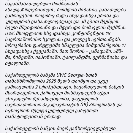
საგანმანათლებლო
მოძრაობას
ახალგაზრდებისთვის
,
რომლის
მიზანია
,
განათლება
გამოიყენოს
როგორც
ძალა
სხვადასხვა
ერისა
და
კულტურის
დასაახლოებლად
და
ამ
გზით
შეუწყოს
ხელი
მშვიდობიანი
და
მდგრადი
მომავლის
შექმნას
.
UWC
მსოფლიოს
სხვადასხვა
კონტინენტის
18
საერთაშორისო
სკოლასა
და
კოლეჯს
აერთიანებს
.
პროგრამის
ფარგლებში
სწავლება
მიმდინარეობს
17
სხვადასხვა
ქვეყანაში
,
მათ
შორის
−
კანადაში
,
აშშ
-
ში
,
ჩინეთში
,
იაპონიაში
,
ტაილანდში
,
გერმანიასა
და
იტალიაში
.
საქართველოს
ბანკმა
UWC Georgia-
სთან
თანამშრომლობა
2025
წელს
დაიწყო
და
უკვე
გამოავლინა
2
სტიპენდიატი
.
საქართველოს
ბანკის
მხარდაჭერით
,
ქართველ
მოსწავლეებს
აქვთ
უნიკალური
შესაძლებლობა
,
დაეუფლონ
საერთაშორისო
ბაკალავრიატის
(IB)
პროგრამას
და
იცხოვრონ
მულტიკულტურულ
გარემოში
თანატოლებთან
ერთად
.
საქართველოს
ბანკის
მიერ
განხორციელებული