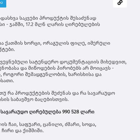
მი
ბა
ცი
იყ
ადასხვა საკვები პროდუქტის შესაძენად
ათ
 - ჯამში, 17.2 მლნ ლარის ღირებულების
კო
თი
რო
მხ
და ქათმის ხორცი, ორაგულის ფილე, იმერული
მო
ქტები.
იქ
ეკ
ქვეყნებული სატენდერო დოკუმენტაციის მიხედვით,
ზრ
ბასა და მიწოდების პირობებს არ მოიცავს -
ბი
 როგორი შემადგენლობის, ხარისხისა და
მო
სათი.
და
სა
რე
თუ რა პროდუქტების შეძენას და რა სავარაუდო
20
ის საბავშვო ბაღებისთვის.
შე
ალ
ს სავარაუდო ღირებულება 990 528 ლარი
რე
გა
ის ჩაი, საფუარი, ცანილი, ძმარი, სოდა,
ჩირი და ქიშმიში.