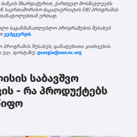
ტრ
გრ
ღა
ბანკის
მხარდაჭერით
,
ქართველ
მოსწავლეებს
სა
გუ
ნ
საერთაშორისო
ბაკალავრიატის
(IB)
პროგრამას
შე
გრ
თანატოლებთან
ერთად
.
შვ
იქ
უზ
ღა
ული
საგანმანათლებლო
პროგრამების
შესახებ
პა
მზ
ბი
თ
ვებგვერდს
.
მო
კო
და
მხ
ო
პროგრამის
შესახებ
,
დამატებითი
კითხვების
ტე
სა
ა
ელ
.
ფოსტაზე
:
georgia@uwcnc.org
ღა
მო
თუ
შე
და
ლისის საბავშვო
მი
მი
ვის - რა პროდუქტებს
მა
გრ
წყ
წიფო
არ
და
ფა
პა
რო
ექ