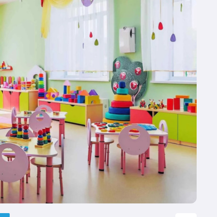
მე
ჰუ
კო
თუ
სა
იყ
რე
სა
ჯე
და
კი
დე
მა
სა
გა
და
შე
მო
შე
ფი
სა
უზ
მო
პო
ას