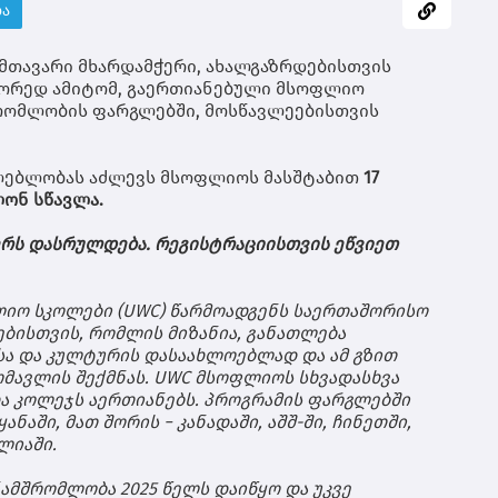
გრ
დღ
ბა
ად
და
და
ღა
გა
ჰა
+2
იქ
ონ
+1
მთავარი
მხარდამჭერი
,
ახალგაზრდებისთვის
და
+1
მო
ამ
წორედ
ამიტომ
,
გაერთიანებული
მსოფლიო
მო
წვ
სც
გრ
გრ
რომლობის
ფარგლებში
,
მოსწავლეებისთვის
გა
ოფ
ტე
გრ
გრ
მა
ნა
მო
ნა
და
კი
გრ
ღა
ლებლობას
აძლევს
მსოფლიოს
მასშტაბით
17
ოფ
ხა
ბა
გუ
ლონ
სწავლა
.
თუ
ტე
ღა
გრ
პრ
იქ
ელ
გრ
მგ
და
ერს
დასრულდება
.
რეგისტრაციისთვის
ეწვიეთ
გა
და
დგ
თე
და
მ
სა
და
მო
ხა
შე
ნა
იქ
ლიო
სკოლები
(UWC)
წარმოადგენს
საერთაშორისო
მო
და
დღ
და
და
ებისთვის
,
რომლის
მიზანია
,
განათლება
სა
და
მო
ელ
სა
და
კულტურის
დასაახლოებლად
და
ამ
გზით
შე
მო
და
გრ
ომავლის
შექმნას
. UWC
მსოფლიოს
სხვადასხვა
გა
მო
გრ
ა
კოლეჯს
აერთიანებს
.
პროგრამის
ფარგლებში
კო
და
გრ
შე
მო
ყანაში
,
მათ
შორის
−
კანადაში
,
აშშ
-
ში
,
ჩინეთში
,
ტე
რე
მო
ლიაში
.
იქ
ად
და
უნ
სე
ხა
ნამშრომლობა
2025
წელს
დაიწყო
და
უკვე
ნა