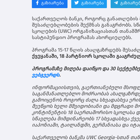
გაზიარება
გაზიარება
გაზიარე
საქართველოს
ბანკი
,
როგორც
განათლების
შესაძლებლობების
შექმნას
განაგრძობს
.
ს
სკოლების
(UWC)
ორგანიზაციასთან
თანამშ
სასტიპენდიო
პროგრამას
ახორციელებს
.
პროგრამა
15-17
წლის
ახალგაზრდებს
შესაძ
ქვეყანაში
, 18
პარტნიორ
სკოლაში
გააგრძე
პროგრამაზე
მიღება
დაიწყო
და
30
სექტემბ
ვებგვერდს
.
ინფორმაციისთვის
,
გაერთიანებული
მსოფ
საგანმანათლებლო
მოძრაობას
ახალგაზრდ
გამოიყენოს
როგორც
ძალა
სხვადასხვა
ერი
შეუწყოს
ხელი
მშვიდობიანი
და
მდგრადი
მ
კონტინენტის
18
საერთაშორისო
სკოლასა
დ
სწავლება
მიმდინარეობს
17
სხვადასხვა
ქვე
იაპონიაში
,
ტაილანდში
,
გერმანიასა
და
იტა
საქართველოს
ბანკმა
UWC Georgia-
სთან
თა