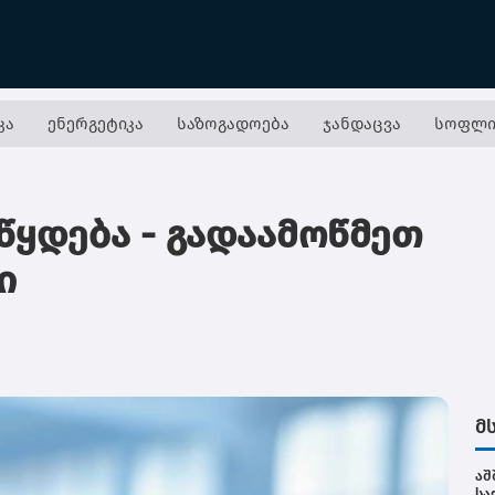
კა
ენერგეტიკა
საზოგადოება
ჯანდაცვა
სოფლი
წყდება - გადაამოწმეთ
ი
მ
აშ
სა