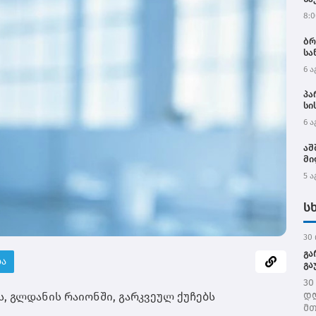
ოკ
8:0
ბრ
სა
6 ა
პა
სი
ოფ
6 ა
აღ
და
აშ
მი
5 ა
ს
30 
გა
ბა
გა
30
დღ
ს, გლდანის რაიონში, გარკვეულ ქუჩებს
მთ