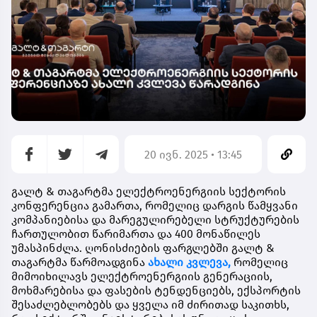
20 ივნ. 2025 • 13:45
გალტ
&
თაგარტმა
ელექტროენერგიის
სექტორის
კონფერენცია
გამართა
,
რომელიც
დარგის
წამყვანი
კომპანიებისა
და
მარეგულირებელი
სტრუქტურების
ჩართულობით
წარიმართა
და
400
მონაწილეს
უმასპინძლა
.
ღონისძიების
ფარგლებში
გალტ &
თაგარტმა
წარმოადგინა
ახალი
კვლევა
,
რომელიც
მიმოიხილავს
ელექტროენერგიის
გენერაციის
,
მოხმარებისა
და
ფასების
ტენდენციებს
,
ექსპორტის
შესაძლებლობებს
და ყველა
იმ
ძირითად
საკითხს
,