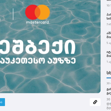
10:
პა
სი
ოფ
7:41
აღ
და
აშ
მი
5 ა
იტ
მი
1 ა
ს
30 
გა
გა
30
ბა
დღ
მთ