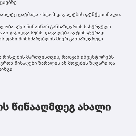
მე
ციებზე
ჰუ
კო
იახლეც დაემატა - სტოპ დავალების ფუნქციონალი.
თუ
სა
ლობა აქვს წინასწარ განსაზღვროს სასურველი
იყ
 ან გაყიდვა სურს. დავალება ავტომატურად
რე
იის ფასი მომხმარებლის მიერ განსაზღვრულ
სა
ჯე
და
კი
 რისკების მართვისთვის, რადგან ინვესტორებს
დე
ვრონ მისაღები ზარალის ან მოგების ზღვარი და
მა
ინგი.
სა
გა
და
შე
მო
შე
ს წინააღმდეგ ახალი
ფი
სა
უზ
მო
პო
ას