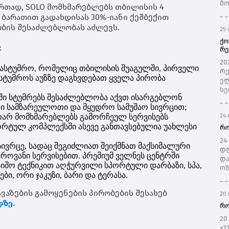
მო
რთად, SOLO მომხმარებლებს თბილისის 4
ჩრ
e
ბარათით გადახდისას 30%-იანი ქეშბექით
შე
ობის შესაძლებლობას აძლევს.
25 
ნი
შე
ქო
:
წყ
რე
სე
მთ
20
პრ
სასტუმრო, რომელიც თბილისის შუაგულში, პირველი
რე
(ს
ასტუმროს აუზზე დაგხვდებათ ყველა პირობა
ელ
ერ
სე
ქსში სტუმრებს შესაძლებლობა აქვთ ისარგებლონ
სწ
რი სამზარეულოთი და მყუდრო სამუშაო სივრცით;
იუ
24 
აკუთარ მომხმარებლებს გამორჩეულ სერვისებს
ივ
პორტულ კომპლექსში ასევე განთავსებულია უახლესი
და
რო
შე
24
რე
სივრცე, სადაც შეგიძლიათ შეიქმნათ მაქსიმალური
დღ
ელ
ვანი სერვისებით. პრემიუმ ველნეს ცენტრში
და
შე
ჯიშო ტექნიკით აღჭურვილი სპორტული დარბაზი, სპა,
ოზ
წე
ი, ორი ჯაკუზი, ბარი და ტერასა.
ღა
და
წვ
გა
ავაზების გამოყენების პირობების შესახებ
20 
გრ
ელ
დზე.
და
რო
რა
გრ
წლ
20
მო
ს“
+3