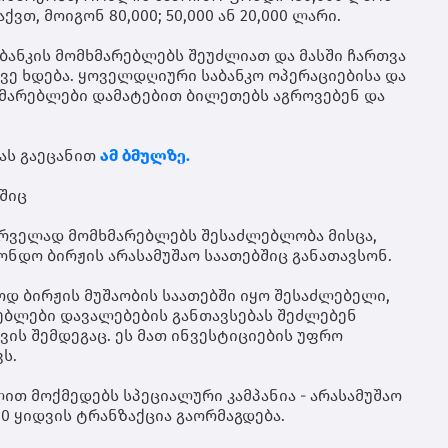
ტრ
გრ
ღა
თ, მოიგონ 80,000; 50,000 ან 20,000 ლარი.
სა
გუ
შე
გრ
ბანკის მომხმარებლებს შეუძლიათ და მასში ჩართვა
შვ
იქ
უზ
ვე ხდება. ყოველდღიური საბანკო ოპერაციებისა და
ღა
პა
ხმარებლები დამატებით ბილეთებს აგროვებენ და
მზ
ბი
მო
კო
და
მხ
ტე
ას გაეცანით
ამ ბმულზე.
სა
ღა
მო
ბშიც
თუ
შე
ირველად მომხმარებლებს შესაძლებლობა მისცა,
და
მი
ონდო ბირჟის არასამუშაო საათებშიც განათავსონ.
მი
მა
დ ბირჟის მუშაობის საათებში იყო შესაძლებელი,
გრ
ებლები დავალებების განთავსებას შეძლებენ
წყ
ვის შემდეგაც. ეს მათ ინვესტიციების უფრო
არ
ს.
და
ფა
ლით მოქმედებს სპეციალური კამპანია - არასამუშაო
პა
0 ყიდვის ტრანზაქცია გაორმაგდება.
რო
ექ