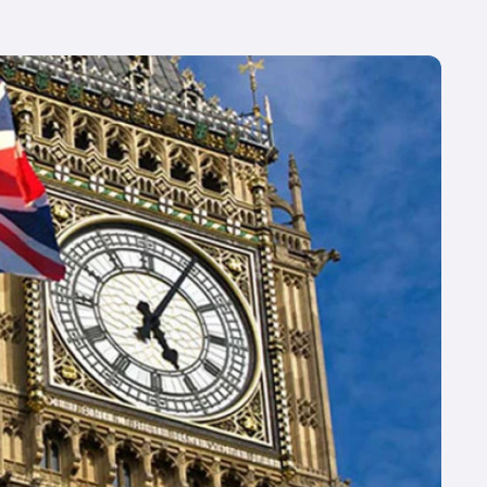
მი
ცი
იყ
ათ
კო
თი
რო
მხ
მო
იქ
ეკ
ზრ
ბი
მო
და
სა
რე
20
შე
ალ
რე
გა