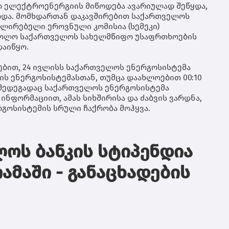
ტრ
გრ
ღა
ით ელექტროენერგიის მიწოდება ავარიულად შეწყდა,
სა
გუ
რდა. მომხდართან დაკავშირებით საქართველოს
შე
გრ
ულირებელი ეროვნული კომისია (სემეკი)
შვ
იქ
 ხოლო საქართველოს სახელმწიფო უსაფრთხოების
უზ
ღა
დაიწყო.
პა
მზ
ბი
მო
კო
ებით, 24 ივლისს საქართველოს ენერგოსისტემა
და
მხ
ის ენერგოსისტემასთან, თუმცა დაახლოებით 00:10
ტე
სა
ს შედეგადაც საქართველოს ენერგოსისტემა
ღა
მო
ინფორმაციით, ამას სიხშირისა და ძაბვის ვარდნა,
თუ
გოსისტემის სრული ჩაქრობა მოჰყვა.
შე
და
მი
მი
ოს ბანკის სტიპენდია
მა
გრ
ამაში - განაცხადების
წყ
არ
და
ფა
პა
რო
ექ