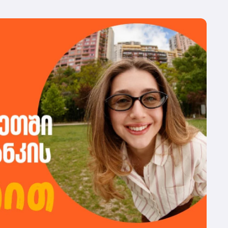
მე
ჰუ
კო
თუ
სა
იყ
რე
სა
ჯე
და
კი
დე
მა
სა
გა
და
შე
მო
შე
ფი
სა
უზ
მო
პო
ას