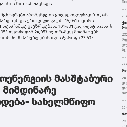
მო
 ხნის წინ გამოაცხადა.
ჩრ
შე
 მცხოვრები აბონენტები ყოველთვიურად 0-იდან
25 
ნი
არდნენ და ერთ კილოვატში 15,041 თეთრს
შე
ქო
1 თეთრამდე გაეზრდებათ. 101-301 კილოვატ საათის
წყ
რე
053 თეთრიდან 24,053 თეთრამდე მოიმატებს,
სე
მთ
20
იის მომხმარებლებისთვის ტარიფი 23.537
პრ
რე
(ს
ელ
ერ
სე
სწ
იუ
24 
ივ
და
რო
ოენერგიის მასშტაბური
შე
24
რე
დღ
ელ
ე მიმდინარე
და
შე
ოზ
წე
ღა
რდება- სახელმწიფო
და
წვ
გა
20 
გრ
ელ
და
რო
რა
გრ
წლ
20
მო
ს“
+3