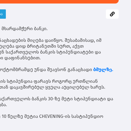
მი
ცი
იყ
ბა
ათ
კო
თი
 მხარდამჭერი ბანკი.
რო
მხ
აცხადების მიღება დაიწყო. შესაბამისად, იმ
მო
ელება დიდ ბრიტანეთში სურთ, აქვთ
იქ
ნენ
საქართველოს ბანკის სტიპენდიატები
და
ეკ
ი დაფინანსებით.
ზრ
ბი
 ოქტომბრამდე
უნდა შეავსონ განაცხადი
ბმულზე.
მო
და
სა
ნკის სტიპენდია ფარავს როგორც ერთწლიან
რე
სთან დაკავშირებულ ყველა აუცილებელ ხარჯს.
20
შე
აქართველოს ბანკის 30-ზე მეტი სტიპენდიატი და
ალ
ბა.
რე
გა
 10 წელზე მეტია CHEVENING-ის სასტიპენდიო