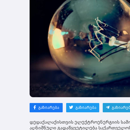
გაზიარება
გაზიარება
გაზიარე
დედაქალაქისთვის ელექტროენერგიის სამ
აღნიშნული გადაწყვეტილება საქართველოს