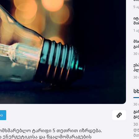
5 ა
იტ
მი
1 ა
მს
გა
კე
30 
ეს
პლ
ევ
30 
ს
30 
გა
ბა
გა
30
დღ
ომხმარებლო ტარიფი 5 თეთრით იზრდება.
მთ
 ენერგეტიკისა და წყალმომარაგების